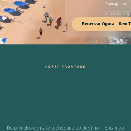
Passageiros
Reservar Agora — Sem 
NOSSA PROMESSA
Sua viagem
de você
embarcar.
começa antes
Do primeiro contato à chegada ao destino — estamos