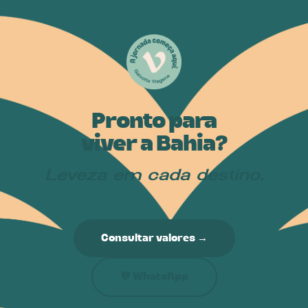
Pronto para
viver a Bahia?
Leveza em cada destino.
Consultar valores →
💬 WhatsApp