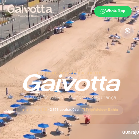
WhatsApp
🔇
LITORAL NORTE DA BAHIA
Gaivotta
Transfer privativo · Conforto · Segurança
5.0
· 2.373 avaliações ·
#1 TripAdvisor Bahia
★★★★★
Guaraj