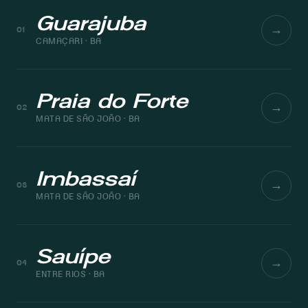
Guarajuba
→
01
CAMAÇARI · BA
Praia do Forte
→
02
MATA DE SÃO JOÃO · BA
Imbassaí
→
03
MATA DE SÃO JOÃO · BA
Sauípe
→
04
ENTRE RIOS · BA