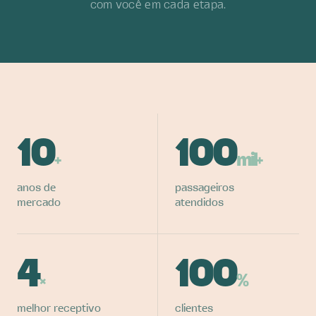
com você em cada etapa.
10
100
+
mil+
anos de
passageiros
mercado
atendidos
4
100
×
%
melhor receptivo
clientes