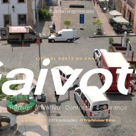
DESTINOS
FROTA
SOBRE
LITORAL NORTE DA BAHIA
aivot
Transfer privativo · Conforto · Segurança
5.0
· 2.373 avaliações ·
#1 TripAdvisor Bahia
★★★★★