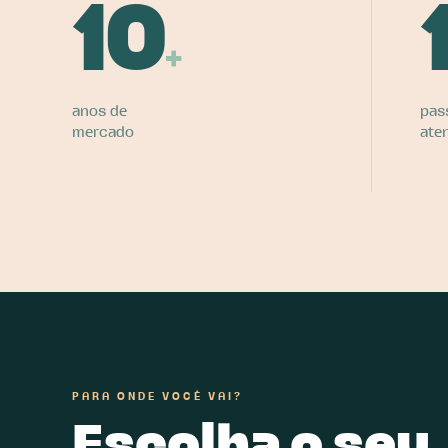
10
+
anos de
pas
mercado
ate
PARA ONDE VOCÊ VAI?