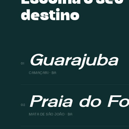
Escolha o seu
destino
Guarajuba
01
CAMAÇARI · BA
Praia do Fo
02
MATA DE SÃO JOÃO · BA