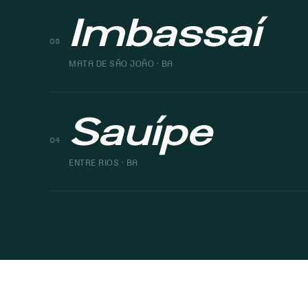
Imbassaí
03
MATA DE SÃO JOÃO · BA
Sauípe
04
ENTRE RIOS · BA