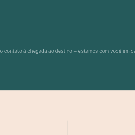
viagem c
você
embar
antes
ro contato à chegada ao destino — estamos com você em c