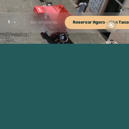
−
1
+
Reservar Agora — Sem Taxa
🔇