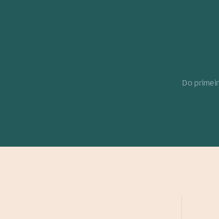
Sua 
de 
Do primei