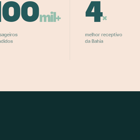
100
4
mil+
×
sageiros
melhor receptivo
ndidos
da Bahia