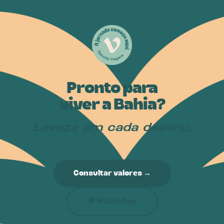
Pronto para
viver a Bahia?
Leveza em cada destino.
Consultar valores →
💬 WhatsApp