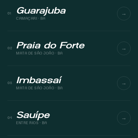
Guarajuba
→
01
CAMAÇARI · BA
Praia do Forte
→
02
MATA DE SÃO JOÃO · BA
Imbassaí
→
03
MATA DE SÃO JOÃO · BA
Sauípe
→
04
ENTRE RIOS · BA