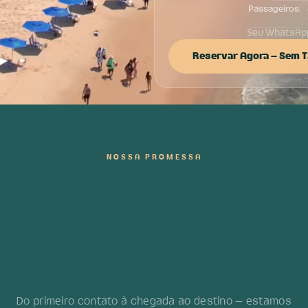
Passageiros
Reservar Agora — Sem 
NOSSA PROMESSA
Sua viagem
de você
embarcar.
começa antes
Do primeiro contato à chegada ao destino — estamos