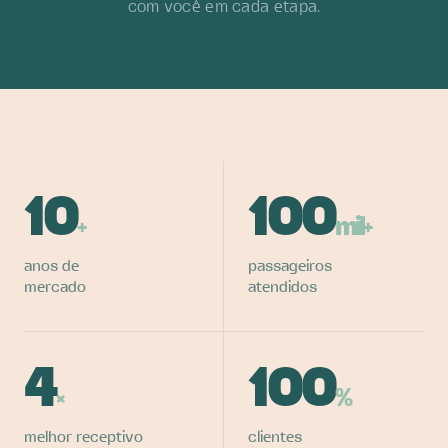
com você em cada etapa.
10
100
+
mil+
anos de
passageiros
mercado
atendidos
4
100
×
%
melhor receptivo
clientes