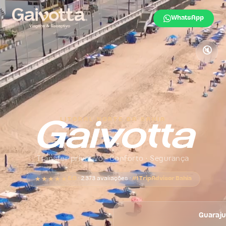
WhatsApp
🔇
LITORAL NORTE DA BAHIA
Gaivotta
Transfer privativo · Conforto · Segurança
5.0
· 2.373 avaliações ·
#1 TripAdvisor Bahia
★★★★★
Guaraj