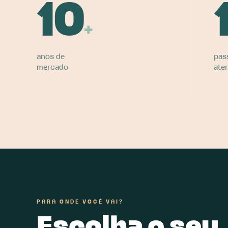
10
+
anos de
pas
mercado
ate
PARA ONDE VOCÊ VAI?