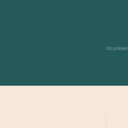
Sua 
de 
Do primei