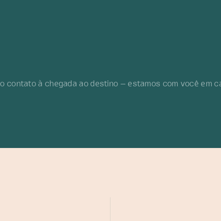
viagem c
você
embar
antes
ro contato à chegada ao destino — estamos com você em c