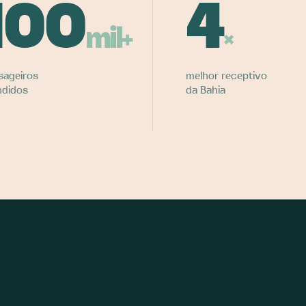
100
4
mil+
×
sageiros
melhor receptivo
ndidos
da Bahia