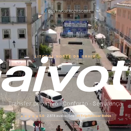
DESTINOS
FROTA
SOBRE
LITORAL NORTE DA BAHIA
aivot
Transfer privativo · Conforto · Segurança
5.0
· 2.373 avaliações ·
#1 TripAdvisor Bahia
★★★★★