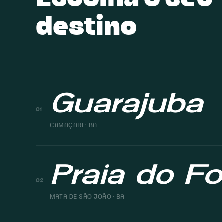
Escolha o seu
destino
Guarajuba
01
CAMAÇARI · BA
Praia do Fo
02
MATA DE SÃO JOÃO · BA