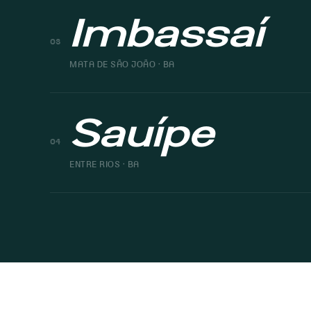
Imbassaí
03
MATA DE SÃO JOÃO · BA
Sauípe
04
ENTRE RIOS · BA